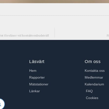
rist föreläser vid kontaktombudsträff
F
Läsvärt
Om oss
Hem
Kontakta oss
Rapporter
Medlemmar
Mätstationer
Kalendarium
Länkar
FAQ
Cookies