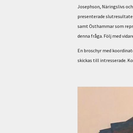
Josephson, Näringslivs oc
presenterade slutresultate
samt Östhammar som repres
denna fråga. Följ med vidar
En broschyr med koordinate
skickas till intresserade. K