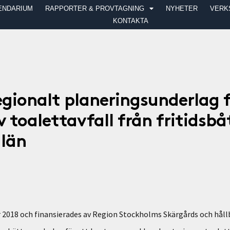
ENDARIUM
RAPPORTER & PROVTAGNING
NYHETER
VERK
KONTAKTA
egionalt planeringsunderlag f
 toalettavfall från fritidsbåt
län
 2018 och finansierades av Region Stockholms Skärgårds och hållb