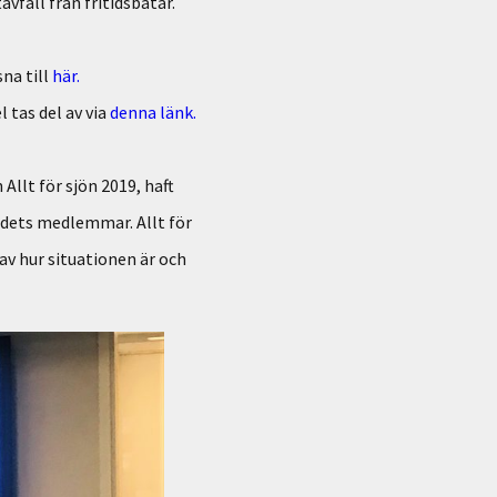
vfall från fritidsbåtar.
na till
här.
 tas del av via
denna länk.
llt för sjön 2019, haft
dets medlemmar. Allt för
av hur situationen är och