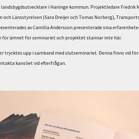
h landsbygdsutvecklare i Haninge kommun. Projektledare Fredrik
n och Länsstyrelsen (Sara Dreijer och Tomas Norberg), Transport
enterades av Camilla Andersson presenterade sina erfarenheter
e för ämnet för seminariet och projektet stannar inte här.
r trycktes upp i samband med slutseminariet. Denna finns vid för
ontakta kansliet vid efterfrågan.