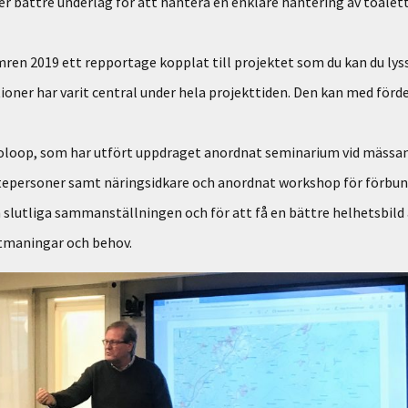
er bättre underlag för att hantera en enklare hantering av toaletta
ren 2019 ett repportage kopplat till projektet som du kan du lyss
er har varit central under hela projekttiden. Den kan med fördel
loop, som har utfört uppdraget anordnat seminarium vid mässan A
tepersoner samt näringsidkare och anordnat workshop för förbun
n slutliga sammanställningen och för att få en bättre helhetsbild 
utmaningar och behov.