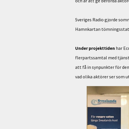
och är att ge berörda aktör
Sveriges Radio gjorde somm
Hamnkartan tömningsstation
Under projekttiden
har Eco
flerpartssamtal med tjäns
att få in synpunkter för de
vad olika aktörer ser som 