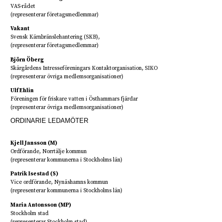
VAS-rådet
(representerar företagsmedlemmar)
Vakant
Svensk Kärnbränslehantering (SKB),
(representerar företagsmedlemmar)
Björn Öberg
Skärgårdens Intresseföreningars Kontaktorganisation, SIKO
(representerar övriga medlemsorganisationer)
Ulf Ehlin
Föreningen för friskare vatten i Östhammars fjärdar
(representerar övriga medlemsorganisationer)
ORDINARIE LEDAMÖTER
Kjell Jansson (M)
Ordförande, Norrtälje kommun
(representerar kommunerna i Stockholms län)
Patrik Isestad (S)
Vice ordförande, Nynäshamns kommun
(representerar kommunerna i Stockholms län)
Maria Antonsson (MP)
Stockholm stad
(representerar Stockholm stad)