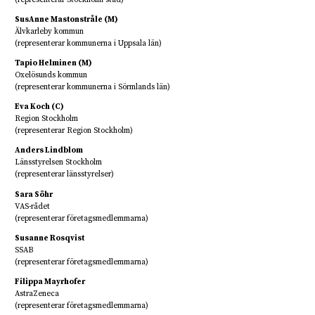
SusAnne Mastonstråle (M)
Älvkarleby kommun
(representerar kommunerna i Uppsala län)
Tapio Helminen (M)
Oxelösunds kommun
(representerar kommunerna i Sörmlands län)
Eva Koch (C)
Region Stockholm
(representerar Region Stockholm)
Anders Lindblom
Länsstyrelsen Stockholm
(representerar länsstyrelser)
Sara Söhr
VAS-rådet
(representerar företagsmedlemmarna)
Susanne Rosqvist
SSAB
(representerar företagsmedlemmarna)
Filippa Mayrhofer
AstraZeneca
(representerar företagsmedlemmarna)