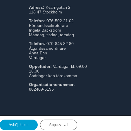
Adress:
Kvarngatan 2
118 47 Stockholm
Telefon:
076-502 21 02
Förbundssekreterare
Ingela Bäckström
Måndag, tisdag, torsdag
Telefon:
070-845 82 80
Åtgärdssamordnare
Anna Ehn
Vardagar
Öppettider:
Vardagar kl. 09.00-
16.00.
Ändringar kan förekomma.
Organisationsnummer:
802409-5195
Avböj kakor
Anpassa val