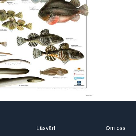
Läsvärt
Om oss