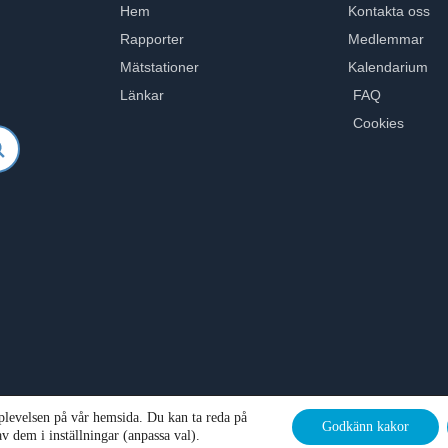
Hem
Kontakta oss
Rapporter
Medlemmar
Mätstationer
Kalendarium
Länkar
FAQ
Cookies
pplevelsen på vår hemsida. Du kan ta reda på
Godkänn kakor
© SKVVF All rights reserved - With ♡ from acrowd
v dem i inställningar (anpassa val).