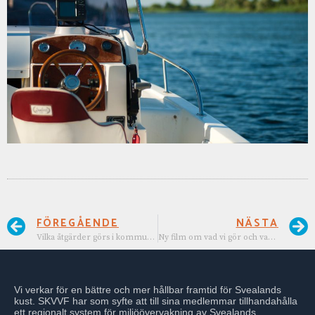
FÖREGÅENDE
NÄSTA
Vilka åtgärder görs i kommunerna?
Ny film om vad vi gör och varför vi gör vad vi gör…. på gång
Vi verkar för en bättre och mer hållbar framtid för Svealands
kust. SKVVF har som syfte att till sina medlemmar tillhandahålla
ett regionalt system för miljöövervakning av Svealands