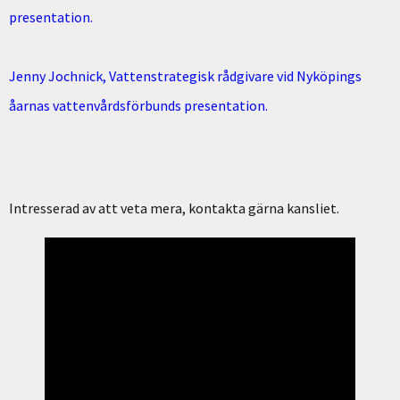
presentation.
Jenny Jochnick, Vattenstrategisk rådgivare vid Nyköpings
åarnas vattenvårdsförbunds presentation.
Intresserad av att veta mera, kontakta gärna kansliet.