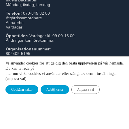
Måndag, tisdag, torsdag
Telefon:
070-845 82 80
Åtgärdssamordnare
Anna Ehn
Vardagar
Öppettider:
Vardagar kl. 09.00-16.00.
Ändringar kan förekomma.
Organisationsnummer:
802409-5195
Vi använder cookies för att ge dig den bästa upplevelsen på vår hemsida.
Du kan ta reda på
mer om vilka cookies vi använder eller stänga av dem i inställningar
(anpassa val).
© SKVVF All rights reserved - With ♡ from acrowd
Godkänn kakor
Avböj kakor
Anpassa val