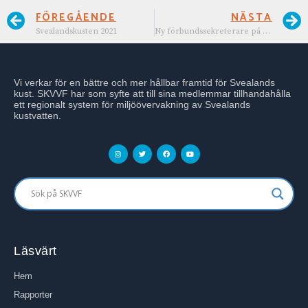
FÖREGÅENDE
NÄSTA
Svealandskusten 2021
Ny förbundssekreterare på plats
Vi verkar för en bättre och mer hållbar framtid för Svealands
kust. SKVVF har som syfte att till sina medlemmar tillhandahålla
ett regionalt system för miljöövervakning av Svealands
kustvatten.
Läsvärt
Hem
Rapporter