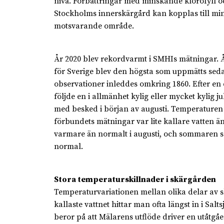
nivå. Förbättringar med minskande klorofyll o
Stockholms innerskärgård kan kopplas till min
motsvarande område.
År 2020 blev rekordvarmt i SMHIs mätningar.
för Sverige blev den högsta som uppmätts sed
observationer inleddes omkring 1860. Efter en 
följde en i allmänhet kylig eller mycket kylig 
med besked i början av augusti. Temperaturen i
förbundets mätningar var lite kallare vatten än
varmare än normalt i augusti, och sommaren s
normal.
Stora temperaturskillnader i skärgården
Temperaturvariationen mellan olika delar av s
kallaste vattnet hittar man ofta längst in i Salt
beror på att Mälarens utflöde driver en utåtgå