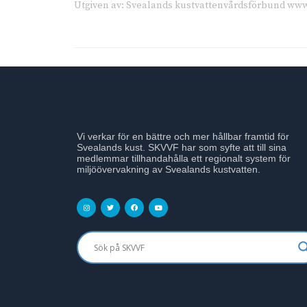
Utgiven av: Svealands kustvattenvårdsförbund www
Vi verkar för en bättre och mer hållbar framtid för
Svealands kust. SKVVF har som syfte att till sina
medlemmar tillhandahålla ett regionalt system för
miljöövervakning av Svealands kustvatten.