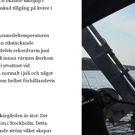
ch ökande siktdjup i
skad tillgång på kväve i
 Årsmedeltemperaturen
an rikstäckande
delvis rekordvarm juni
juli innan värmen återkom
 ytvattnet vid
 normalt i juli och något
om helhet förhållandevis
kärgården är stor. Det
sjön i Stockholm. Detta
ende ström vilket skapar