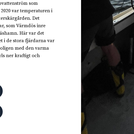
jupvattenström som
 2020 var temperaturen i
terskärgården. Det
kar, som Värmdös inre
äshamn. Här var det
et i de stora fjärdarna var
troligen med den varma
ls ner kraftigt och