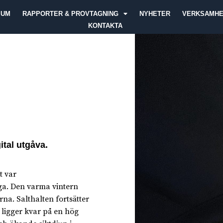
IUM
RAPPORTER & PROVTAGNING
NYHETER
VERKSAMH
KONTAKTA
ital utgåva.
t var
åga. Den varma vintern
na. Salthalten fortsätter
ligger kvar på en hög