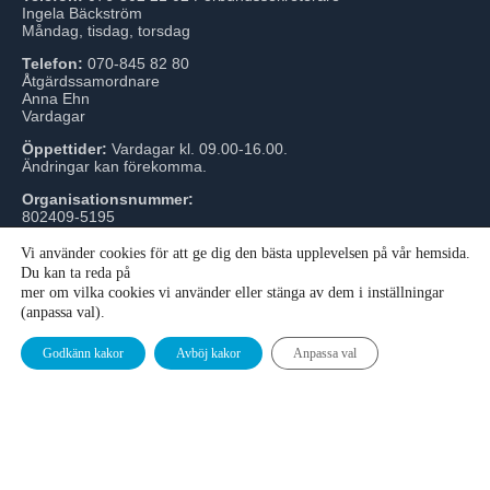
Ingela Bäckström
Måndag, tisdag, torsdag
Telefon:
070-845 82 80
Åtgärdssamordnare
Anna Ehn
Vardagar
Öppettider:
Vardagar kl. 09.00-16.00.
Ändringar kan förekomma.
Organisationsnummer:
802409-5195
Vi använder cookies för att ge dig den bästa upplevelsen på vår hemsida.
Du kan ta reda på
mer om vilka cookies vi använder eller stänga av dem i inställningar
(anpassa val).
© SKVVF All rights reserved - With ♡ from acrowd
Godkänn kakor
Avböj kakor
Anpassa val